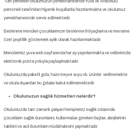
Tüm yemekler okulumuzun yemekhanesinde Yuva ve Anaokulu
personeli tarafından hijyenik koşullarda hazırlanmakta ve okulumuz
yemekhanesinde servis edilmektedir.
Beslenme menüleri çocuklarımızın beslenme ihtiyaçlarına ve mevsime
özel çeşitlilik göstererek aylık olarak hazırlanmaktadır.
Menülerimiz yuva web sayfasında her ay yayınlanmakta ve velilerimizle
elektronik posta yoluyla paylaşılmaktadır.
Okulumuzda paketli gıda, hazır meyve suyu vb. ürünler verilmemekte
ve okula dışarıdan bu gıdalar kabul edilmemektedir.
Okulunuzun sağlık hizmetleri nelerdir?
Okulumuzda tam zamanlı çalışan hemşiremiz sağlık odasında
çocukların sağlık durumlarını, kullanmaları gereken ilaçları, alerjilerinin
takibini ve acil durumların müdahalesini yapmaktadır.