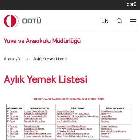
İki
Ana içeriğe atla
ODTÜ
EN
Yuva ve Anaokulu Müdürlüğü
Anasayfa
Aylık Yemek Listesi
Aylık Yemek Listesi