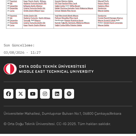
Son Güncelleme
03/08/2026 - 11:27
Social menu
Üniversiteler Mahallesi, Dumlupınar Bulvarı No:1, 06800 Çankaya/Ankara
© Orta Doğu Teknik Üniversitesi. CC-IG 2025. Tüm hakları saklıdır.