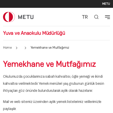
Se
Skip to main content
METU
TR
Yuva ve Anaokulu Müdürlüğü
Home
Yemekhane ve Mutfağımız
Yemekhane ve Mutfağımız
Okulumuzda çocuklarımıza sabah kahvaltısı, öğle yemeği ve ikindi
kahvaltısı verilmektedir. Yemek menüleri yaş grubunun günlük besin
ihtiyaçları göz önünde bulundurularak aylık olarak hazırlanır.
Mail ve web sitemiz üzerinden aylık yemek listelerimiz velilerimizle
paylaşılır.